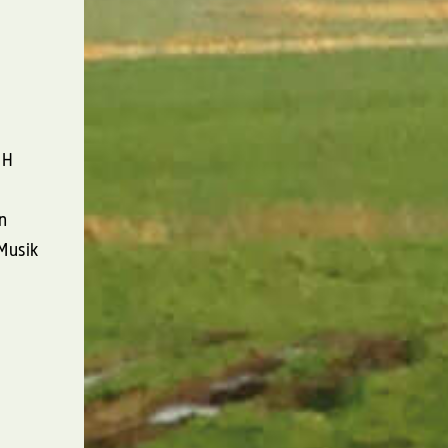
GH
n
Musik