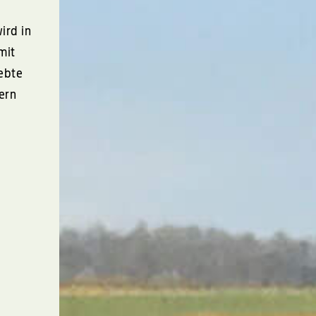
ird in
mit
ebte
ern