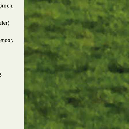
örden,
aier)
mmoor,
6