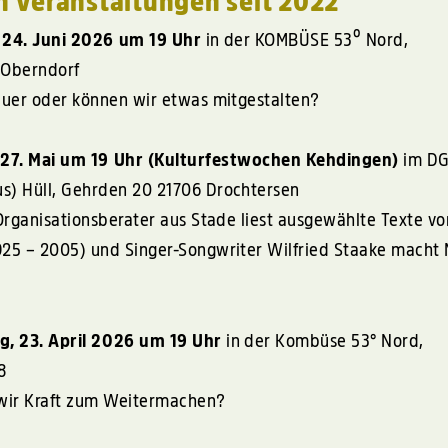
en Veranstaltungen seit 2022
24. Juni 2026 um 19 Uhr
in der
KOMBÜSE
53º Nord,
 Oberndorf
hauer oder können wir etwas mitgestalten?
27. Mai um 19 Uhr (Kulturfestwochen Kehdingen)
im
D
s) Hüll, Gehrden 20 21706 Drochtersen
 Organisationsberater aus Stade liest ausgewählte Texte vo
925 – 2005) und Singer-Songwriter Wilfried Staake macht 
, 23. April 2026 um 19 Uhr
in der Kombüse 53° Nord,
8
wir Kraft zum Weitermachen?