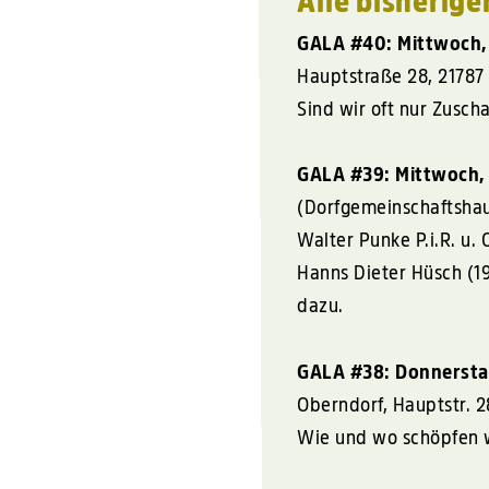
Alle bisherig
GALA
#40: Mittwoch, 
Hauptstraße 28, 21787
Sind wir oft nur Zusc
GALA
#39: Mittwoch, 
(Dorfgemeinschaftshau
Walter Punke P.i.R. u.
Hanns Dieter Hüsch (1
dazu.
GALA
#38: Donnerstag
Oberndorf, Hauptstr. 2
Wie und wo schöpfen 