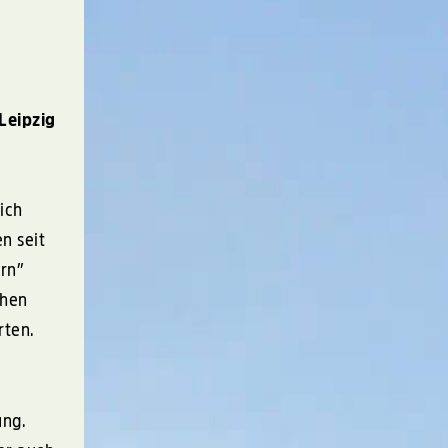
Leipzig
ich
n seit
ern”
chen
rten.
ung.