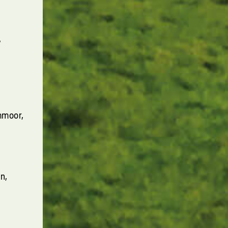
,
mmoor,
n,