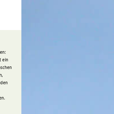
llen:
t ein
nschen
n,
äden
en.