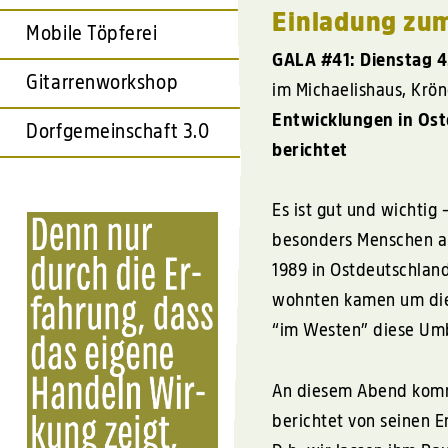
Einladung zum
Mobile Töpferei
GALA
#41: Dienstag 
Gitarrenworkshop
im Michaelishaus, Krö
Entwicklungen in Ost
Dorfgemeinschaft 3.0
berichtet
Es ist gut und wichtig
besonders Menschen a
1989 in Ostdeutschlan
wohnten kamen um di
“im Westen” diese Umb
An diesem Abend komm
berichtet von seinen 