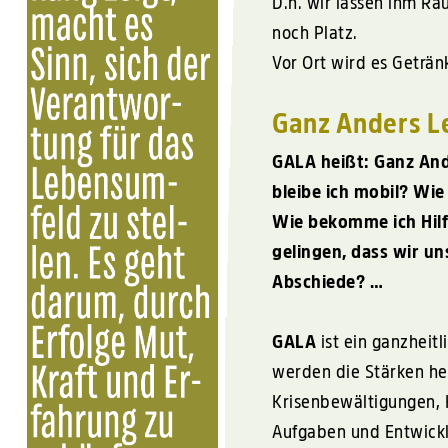
D.h. wir lassen ihm R
noch Platz.
Vor Ort wird es Geträ
Ganz Anders L
GALA
heißt: Ganz And
bleibe ich mobil? Wi
Wie bekomme ich Hilf
gelingen, dass wir u
Abschiede? …
GALA
ist ein ganzheit
werden die Stärken he
Krisenbewältigungen, 
Aufgaben und Entwicklu