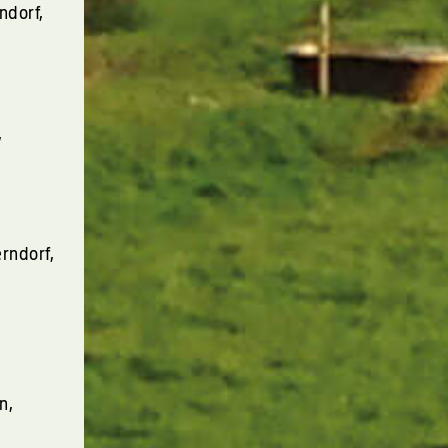
ndorf,
,
rndorf,
n,