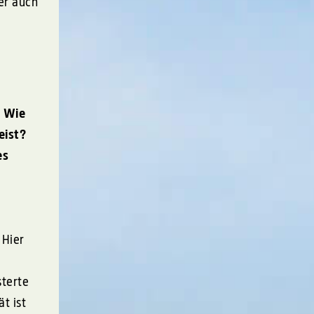
er auch
: Wie
eist?
es
 Hier
sterte
t ist